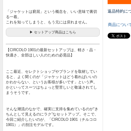
返品特約に
「ジャケットは窮屈」という概念を、いい意味で裏切
る一着。
これを知ってしまうと、もう元には戻れません。
商品につい
▶ セットアップ商品はこちら
【CIRCOLO 1901の最新セットアップは、軽さ・品・
快適さ、全部ほしい人のための必需品】
ここ最近、セレクトショップやブランドを取材してい
ると、よく聞くのが「ジャケットはどう着ればいいの
かわからない、というお客様が多いです」という声。
かといってスーツはちょっと堅苦しいと敬遠されてし
まうそうです。
そんな潮流のなかで、確実に支持を集めているのが“き
ちんとして見えるのにラク”なセットアップ。そこで、
今回ご紹介したいのが、「CIRCOLO 1901（チルコロ
1901）」の別注モデルです。