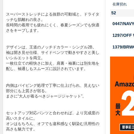
在庫切れ
52
スーパーストレッチによる抜群の可動域と、ドライタ
ッチな肌離れの良さ。
0447/NAV
長時間の着用でも疲れにくく、春夏シーズンでも快適
さをキープします。
1297/OFF
1379/BRW
デザインは、王道のノッチドカラー・シングル2B。
袖は開き見せ仕様、サイドベンツで動きやすさと美し
いシルエットを両立。
一枚仕立ての軽快さに加え、肩裏・袖裏には別生地を
配し、袖通しもスムーズに設計されています。
内側はパイピング処理で丁寧に仕上げられ、見えない
部分にも上質さが宿る。
まさに“大人が着るべきジャージジャケット”。
セットアップ対応パンツと合わせれば、より完成度の
高いスタイルに。
オンはもちろん、オフでも違和感なく馴染む汎用性の
高さも魅力です。