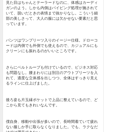
見た目はちゃんとテーラードなのに、体感はカーディ
ガンのよう。しかも内側はパイピング処理が施されて
いて、脱いだときの表情まで抜かりなし。こういう細
部の美しさって、大人の服には欠かせない要素だと思
っています。
パンツはワンプリーツ入りのイージー仕様。ドローコ
ードは内側でも外側でも使えるので、カジュアルにも
クリーンにも振れるのがいいところです。
さらにベルトループも付けているので、ビジネス対応
も問題なし。腰まわりには別注のアウトプリーツを入
れて、適度な立体感を出しつつ、全体はすっきり見え
るラインに仕上げました。
後ろ姿も片玉縁ポケットで上品に整えているので、ど
こから見てもきれいなんです。
僕自身、移動や出張が多いので、長時間着ていて疲れ
ない服しか手に取らなくなりました。でも、ラクなだ