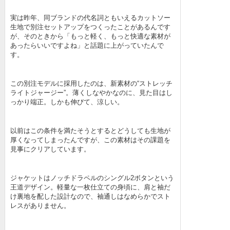
実は昨年、同ブランドの代名詞ともいえるカットソー
生地で別注セットアップをつくったことがあるんです
が、そのときから「もっと軽く、もっと快適な素材が
あったらいいですよね」と話題に上がっていたんで
す。
この別注モデルに採用したのは、新素材の“ストレッチ
ライトジャージー”。薄くしなやかなのに、見た目はし
っかり端正。しかも伸びて、涼しい。
以前はこの条件を満たそうとするとどうしても生地が
厚くなってしまったんですが、この素材はその課題を
見事にクリアしています。
ジャケットはノッチドラペルのシングル2ボタンという
王道デザイン。軽量な一枚仕立ての身頃に、肩と袖だ
け裏地を配した設計なので、袖通しはなめらかでスト
レスがありません。