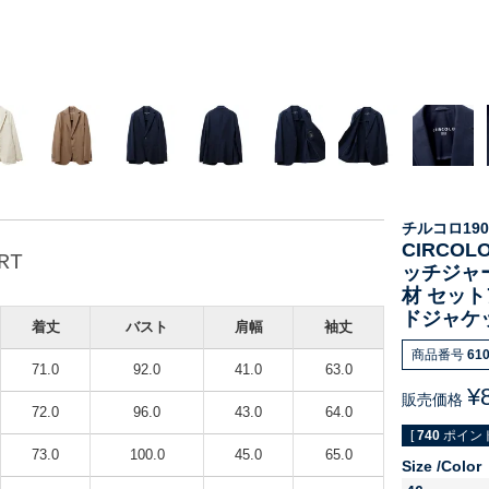
チルコロ190
CIRCOL
RT
ッチジャ
材 セット
ドジャケット
着丈
バスト
肩幅
袖丈
商品番号
61
71.0
92.0
41.0
63.0
¥
販売価格
72.0
96.0
43.0
64.0
[
740
ポイント
73.0
100.0
45.0
65.0
Size
Color