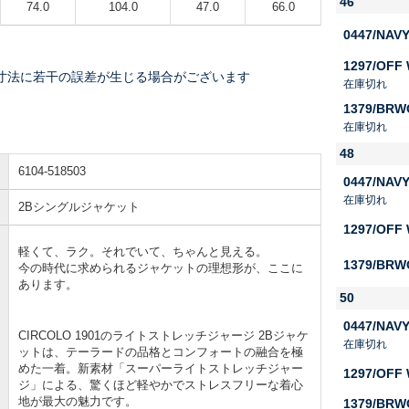
46
74.0
104.0
47.0
66.0
0447/NAV
1297/OFF
寸法に若干の誤差が生じる場合がございます
在庫切れ
1379/BRW
在庫切れ
48
6104-518503
0447/NAV
在庫切れ
2Bシングルジャケット
1297/OFF
軽くて、ラク。それでいて、ちゃんと見える。
1379/BRW
今の時代に求められるジャケットの理想形が、ここに
あります。
50
0447/NAV
CIRCOLO 1901のライトストレッチジャージ 2Bジャケ
在庫切れ
ットは、テーラードの品格とコンフォートの融合を極
めた一着。新素材「スーパーライトストレッチジャー
1297/OFF
ジ」による、驚くほど軽やかでストレスフリーな着心
地が最大の魅力です。
1379/BRW