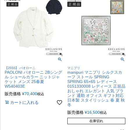
【25SS】 パオローニ
マニプリ
PAOLONI パオローニ 2Bシング
manipuri マニプリ シルクスカ
ル ショールカラー ニットジャ
ーフ ストール SPRING
ケット メンズ 25春夏
SPRING 65×65 レディース
W540403E
0151330008 レディース 正規品
おしゃれ エレガント 人気 ブラ
販売価格
¥
70,400
税込
ンド 通勤 オフィス ギフト対応
日本製 スタイリッシュ 春 夏 秋
カートに入れる
冬
販売価格
¥
16,500
税込
在庫切れ