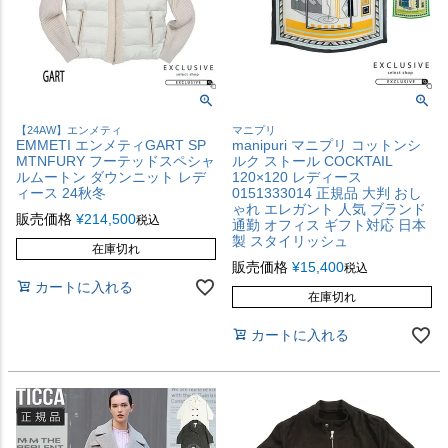
【24AW】エンメティ
マニプリ
EMMETI エンメティGART SP
manipuri マニプリ コットンシ
MTNFURY フーテッドスペシャ
ルク ストール COCKTAIL
ルムートン ダウンニット レデ
120×120 レディース
ィース 24秋冬
0151333014 正規品 大判 おし
ゃれ エレガント 人気 ブランド
販売価格
¥
214,500
税込
通勤 オフィス ギフト対応 日本
製 スタイリッシュ
在庫切れ
販売価格
¥
15,400
税込
カートに入れる
在庫切れ
カートに入れる