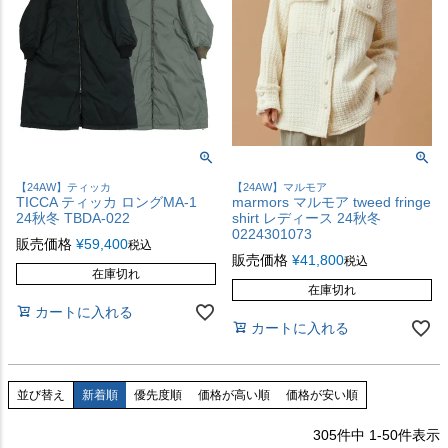
【24AW】ティッカ
【24AW】マルモア
TICCA ティッカ ロングMA-1
marmors マルモア tweed fringe
24秋冬 TBDA-022
shirt レディース 24秋冬
0224301073
販売価格
¥
59,400
税込
販売価格
¥
41,800
税込
在庫切れ
在庫切れ
カートに入れる
カートに入れる
並び替え
新着順
優先度順
価格が高い順
価格が安い順
305
件中
1
-
50
件表示