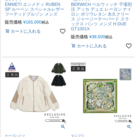
EMMETI エンメティ RUBEN
BERWICH ベルウィッチ 干場別
SP ルーベン スペシャルレザー
注 アッカ デュエ レーヨン ナイ
フーテッドブルゾン メンズ
ロン ポリウレタン 永久クリー
ス ジャージーテーパード スラ
販売価格
¥
165,000
税込
ックス パンツ メンズ H DUE
GT1001X
カートに入れる
販売価格
¥
38,500
税込
カートに入れる
ケープハイツ
マニプリ