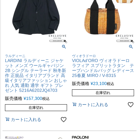
ラルディーニ
ヴィオラドーロ
LARDINI ラルディーニ ジャケ
VIOLAd'ORO ヴィオラドーロ
ット メンズ ウールギャバジン
ラフィア スプリットラタン テ
2B シングル テーラード 秋冬新
ープハンドルバッグ レディース
作 正規品 イタリアブランド 高
25春夏 MIRO / V-8315
級イタリアファッション おしゃ
販売価格
¥
23,100
税込
れ 人気 通勤 通学 ギフト プレ
ゼント 5216A6202JQ4703
在庫切れ
販売価格
¥
157,300
税込
カートに入れる
在庫切れ
カートに入れる