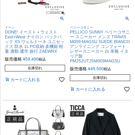
ドーン
ペリーコサニー
DONE! イースト＋ウェスト
PELLICO SUNNY ペリーコサニ
East+West ナイロン バックパ
ー スニーカー メンズ TRAVIS
ック XS ヴェルドーネ ユニセッ
M009 MAGSU SUEDE BIANCO
クス 防水 1L PC収納 多機能 軽
アンライニング コンフォート
量 通勤 通学 旅行 ZAEWRX
レザースニーカー 白 革靴 イタ
リア製
販売価格
¥
59,400
税込
PM252UT25M009MAGSU
在庫切れ
販売価格
¥
49,500
税込
在庫切れ
カートに入れる
カートに入れる