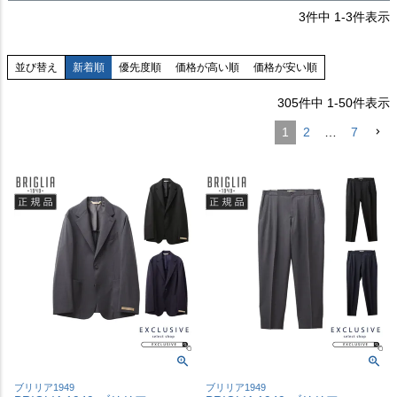
3
件中
1
-
3
件表示
並び替え
新着順
優先度順
価格が高い順
価格が安い順
305
件中
1
-
50
件表示
1
2
…
7
ブリリア1949
ブリリア1949