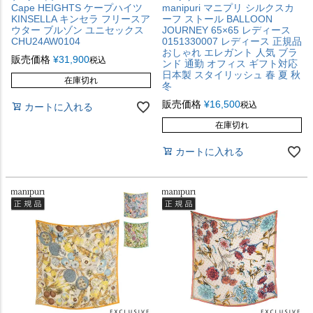
Cape HEIGHTS ケープハイツ
manipuri マニプリ シルクスカ
KINSELLA キンセラ フリースア
ーフ ストール BALLOON
ウター ブルゾン ユニセックス
JOURNEY 65×65 レディース
CHU24AW0104
0151330007 レディース 正規品
おしゃれ エレガント 人気 ブラ
販売価格
¥
31,900
税込
ンド 通勤 オフィス ギフト対応
日本製 スタイリッシュ 春 夏 秋
在庫切れ
冬
販売価格
¥
16,500
税込
カートに入れる
在庫切れ
カートに入れる