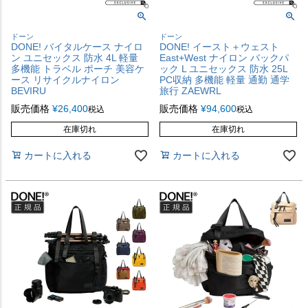
ドーン
ドーン
DONE! バイタルケース ナイロ
DONE! イースト＋ウェスト
ン ユニセックス 防水 4L 軽量
East+West ナイロン バックパ
多機能 トラベル ポーチ 美容ケ
ック L ユニセックス 防水 25L
ース リサイクルナイロン
PC収納 多機能 軽量 通勤 通学
BEVIRU
旅行 ZAEWRL
販売価格
¥
26,400
販売価格
¥
94,600
税込
税込
在庫切れ
在庫切れ
カートに入れる
カートに入れる