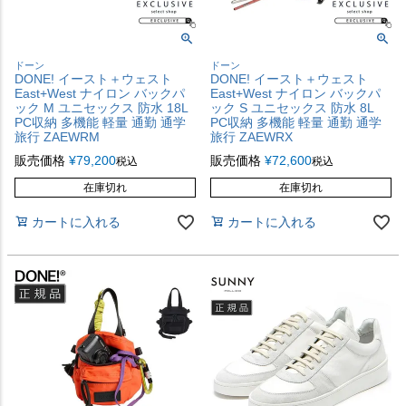
ドーン
ドーン
DONE! イースト＋ウェスト
DONE! イースト＋ウェスト
East+West ナイロン バックパ
East+West ナイロン バックパ
ック M ユニセックス 防水 18L
ック S ユニセックス 防水 8L
PC収納 多機能 軽量 通勤 通学
PC収納 多機能 軽量 通勤 通学
旅行 ZAEWRM
旅行 ZAEWRX
販売価格
¥
79,200
販売価格
¥
72,600
税込
税込
在庫切れ
在庫切れ
カートに入れる
カートに入れる