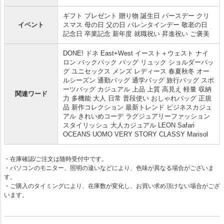
ギフト プレゼント 贈り物 誕生日 バースデー クリ
イベント
スマス 母の日 父の日 バレンタインデー 敬老の日
記念日 卒業記念 新年度 就職祝い 昇進祝い ご褒美
DONE! ドネ East+West イースト＋ウェスト ナイ
ロン バックパック バッグ リュック ショルダーバッ
グ ユニセックス メンズ レディース 春夏秋冬 オー
ルシーズン 通勤バッグ 通学バッグ 旅行バッグ スポ
ーツバッグ カジュアル 上品 上質 高見え 軽量 収納
関連ワード
力 多機能 大人 日常 普段使い おしゃれバッグ 正規
品 新作コレクション 最新トレンド ビジネスカジュ
アル きれいめコーデ ラグジュアリーファッション
スタイリッシュ 大人カジュアル LEON Safari
OCEANS UOMO VERY STORY CLASSY Marisol
・在庫確認/ご注文は随時受付中です。
・パソコンのモニター、照明の違いなどにより、色味が異なる場合がございま
す。
・ご購入のタイミングにより、在庫数が変化し、お買い求め頂けない場合がござ
います。