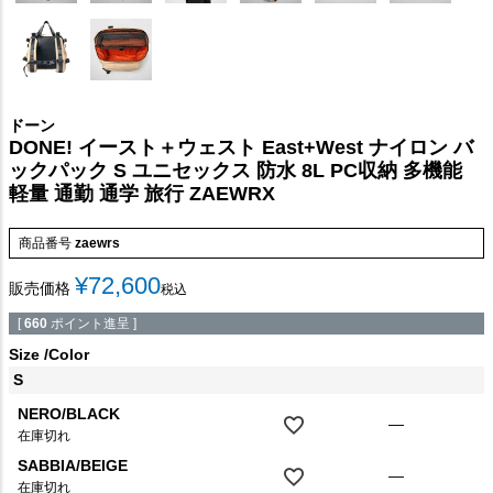
ドーン
DONE! イースト＋ウェスト East+West ナイロン バ
ックパック S ユニセックス 防水 8L PC収納 多機能
軽量 通勤 通学 旅行 ZAEWRX
商品番号
zaewrs
¥
72,600
販売価格
税込
[
660
ポイント進呈 ]
Size
Color
S
NERO/BLACK
—
在庫切れ
SABBIA/BEIGE
—
在庫切れ