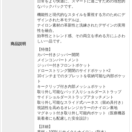
日常をより快適に、スマートに過ごすための理想的
なバックパックです。
機能性と現代的なスタイルを重視する方のためにデ
ザインされた本モデルは、
ナイロン素材の革新性と洗練されたデザインの実用
性を融合。
効率性とトレンド感、その両立を求める方にふさわ
しい一品です。
商品説明
【特徴】
カバー付きジッパー開閉
メインコンパートメント
ジッパー付きフロントポケット
ドローストリング開閉のサイドポケット×2
10インチまでのタブレットを収納可能な内部ポケッ
ト
キークリップ付き内部メッシュポケット
取り外し可能なパッド入りショルダーストラップ
サイドショルダーストラップアタッチメント
取り外し可能なスライド式ハーネス（留め具付き）
視認性を高めるオレンジカラーのナイロン裏地
マグネット付き取り外し可能内ポケット（医療機器
装着者にも配慮した安全設計）
【詳細】