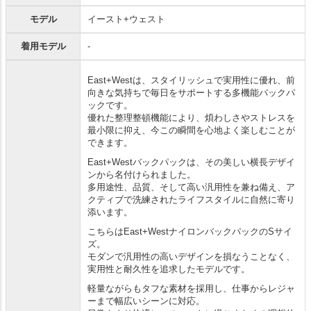
モデル
イースト+ウェスト
着用モデル
-
East+Westは、スタイリッシュで実用性に優れ、前
向きな気持ちで毎日をサポートする多機能バックパ
ックです。
優れた整理整頓機能により、煩わしさやストレスを
最小限に抑え、今この瞬間を心地よく楽しむことが
できます。
East+Westバックパックは、その美しい横長デザイ
ンから名付けられました。
多用途性、品質、そして高い汎用性を兼ね備え、ア
クティブで洗練されたライフスタイルに自然に寄り
添います。
こちらはEast+WestナイロンバックパックのSサイ
ズ。
モダンで汎用性の高いデザインを損なうことなく、
実用性と耐久性を追求したモデルです。
軽量ながらもタフな素材を採用し、仕事からレジャ
ーまで幅広いシーンに対応。