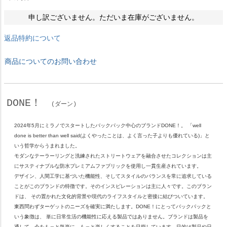
申し訳ございません。ただいま在庫がございません。
返品特約について
商品についてのお問い合わせ
DONE！
(ダーン)
2024年5月にミラノでスタートしたバックパック中心のブランドDONE！。 「well
done is better than well said(よくやったことは、よく言った子よりも優れている)」と
いう哲学からうまれました。
モダンなテーラーリングと洗練されたストリートウェアを融合させたコレクションは主
にサスティナブルな防水プレミアムファブリックを使用し一貫生産されています。
デザイン、人間工学に基づいた機能性、そしてスタイルのバランスを常に追求している
ことがこのブランドの特徴です。そのインスピレーションは主に人々です。このブラン
ドは、 その置かれた文化的背景や現代のライフスタイルと密接に結びついています。
東西問わずターゲットのニーズを確実に満たします。DONE！にとってバックパックと
いう象徴は、 単に日常生活の機能性に応える製品ではありません。ブランドは製品を
通して、今をもっと気楽に、もっと楽しくすることを目指しています。目的は製品や日