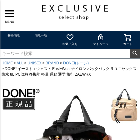
MENU
新着商品
商品一覧
お気に入り
マイページ
カート
HOME
ALL
UNISEX
BRAND
DONE!(ドーン)
DONE! イースト＋ウェスト East+West ナイロン バックパック S ユニセックス
防水 8L PC収納 多機能 軽量 通勤 通学 旅行 ZAEWRX