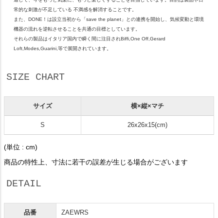
常的な刺激が不足している 不満感を解消することです。
また、DONE！は設立当初から「save the planet」との連携を開始し、気候変動と環境
機器の流れを逆転させることを共通の目標としています。
それらの製品はイタリア国内で瞬く間に注目されBiffi,One Off,Gerard
Loft,Modes,Guarini,等で展開されています。
SIZE CHART
サイズ
横×縦×マチ
S
26x26x15(cm)
(単位 : cm)
商品の特性上、寸法に若干の誤差が生じる場合がございます
DETAIL
品番
ZAEWRS