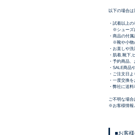
以下の場合は
・試着以上の
※シューズに
・商品の付属
※靴や小物が
・お直しや洗
・肌着,靴下
・予約商品、
・SALE商
・ご注文日よ
・一度交換を
・弊社に送料
ご不明な場合は
※お客様情報
■
お客様