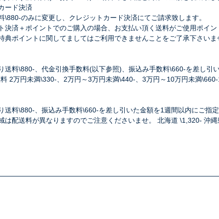
カード決済
料\880-のみに変更し、クレジットカード決済にてご請求致します。
決済＋ポイントでのご購入の場合、お支払い頂く送料がご使用ポイン
典ポイントに関してましてはご利用できませんことをご了承下さいま
り送料\880-、代金引換手数料(以下参照)、振込み手数料\660-を差
 2万円未満\330-、2万円～3万円未満\440-、3万円～10万円未満\660-1
送料\880-、振込み手数料\660-を差し引いた金額を1週間以内にご
送料が異なりますのでご注意くださいませ。 北海道 \1,320- 沖縄県 \1,9