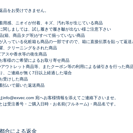
返品をお受けできません。
着用感、ニオイが付着、キズ、汚れ等が生じている商品
関しましては、試し履きで履き皺が出ない様ご注意下さい
品(箱、商品タグ等)がすべて揃っていない商品
入っている化粧箱も商品の一部ですので、箱に直接伝票を貼って返送
濯、クリーニングをされた商品
,ピアスや香水等の衛生商品
お客様のご希望によるお取り寄せ商品
品やアウトレット商品等、またクーポン等の利用による値引きを行った商
り、ご連絡が無く7日以上経過した場合
お受けした商品
着払いで届いた返送商品
info@exvec.com 宛へお客様情報を添えてご連絡下さいませ。
とは受注番号・ご購入日時・お名前(フルネーム)・商品名です。
都合による返金