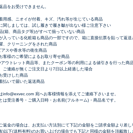
返品をお受けできません。
着用感、ニオイが付着、キズ、汚れ等が生じている商品
関しましては、試し履きで履き皺が出ない様ご注意下さい
品(箱、商品タグ等)がすべて揃っていない商品
入っている化粧箱も商品の一部ですので、箱に直接伝票を貼って返送
濯、クリーニングをされた商品
,ピアスや香水等の衛生商品
お客様のご希望によるお取り寄せ商品
品やアウトレット商品等、またクーポン等の利用による値引きを行った商
、ご連絡が無くご注文日より7日以上経過した場合
お受けした商品
着払いで届いた返送商品
info@exvec.com 宛へお客様情報を添えてご連絡下さいませ。
とは受注番号・ご購入日時・お名前(フルネーム)・商品名です。
ご返金の場合は、お支払い方法別にて下記の金額をご請求金額より差し
-(税抜)以下(送料有料)のお買い上げの場合でも下記と同様の金額を頂戴致