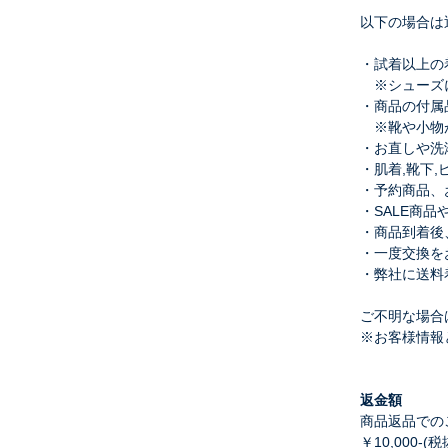
以下の場合は
・試着以上の
※シューズに
・商品の付属
※靴や小物が
・お直しや洗
・肌着,靴下
・予約商品、
・SALE商
・商品到着後
・一度交換を
・弊社に送料
ご不明な場合は
※お客様情報
返金額
商品返品での
￥10,000