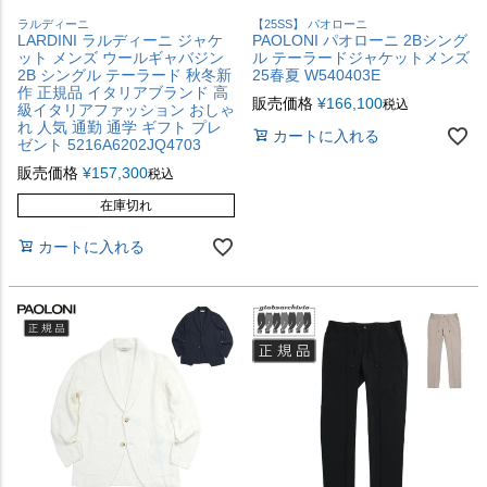
ラルディーニ
【25SS】 パオローニ
LARDINI ラルディーニ ジャケ
PAOLONI パオローニ 2Bシング
ット メンズ ウールギャバジン
ル テーラードジャケットメンズ
2B シングル テーラード 秋冬新
25春夏 W540403E
作 正規品 イタリアブランド 高
販売価格
¥
166,100
税込
級イタリアファッション おしゃ
れ 人気 通勤 通学 ギフト プレ
カートに入れる
ゼント 5216A6202JQ4703
販売価格
¥
157,300
税込
在庫切れ
カートに入れる