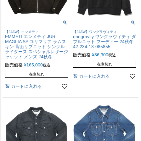
【24AW】エンメティ
【24AW】ワングラヴィティ
EMMETI エンメティ JURI
onegravity ワングラヴィティ ダ
MAGLIA SP ユリマリア ラムス
ブルニット フーディー 24秋冬
キン 背面リブニット シングル
42-234-13-085855
ライダース スペシャルレザージ
販売価格
¥
36,300
税込
ャケット メンズ 24秋冬
在庫切れ
販売価格
¥
165,000
税込
在庫切れ
カートに入れる
カートに入れる