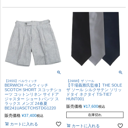
【24SS】ベルウィッチ
【24AW】ザ ソール
BERWICH ベルウィッチ
【干場義雅氏監修】THE SOLE
SCOTCH SHORT スコッチショ
ザ ソール シルクサテン ソリッ
ーツ コットンリネン サイドア
ドタイ ネクタイ TS-TIE7
ジャスター ショートパンツ ス
HUNT001
ラックス メンズ 24春夏
販売価格
¥
17,600
税込
BE241UASCTCHSTDG1220
在庫切れ
販売価格
¥
37,400
税込
カートに入れる
カートに入れる