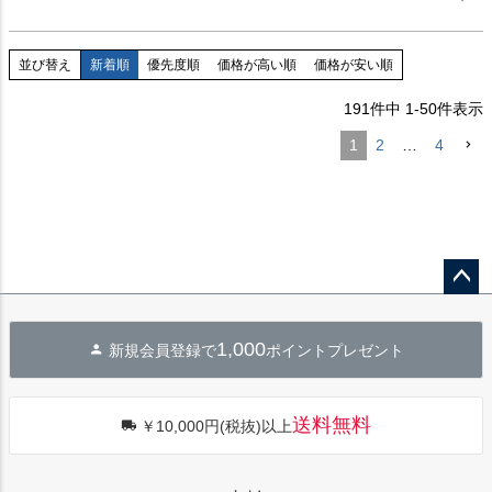
並び替え
新着順
優先度順
価格が高い順
価格が安い順
191
件中
1
-
50
件表示
1
2
…
4
ペー
ジト
1,000
新規会員登録で
ポイントプレゼント
ップ
へ
送料無料
￥10,000円(税抜)以上