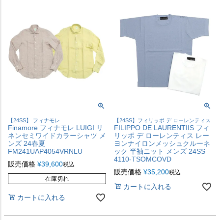
【24SS】 フィナモレ
【24SS】フィリッポ デ ローレンティス
Finamore フィナモレ LUIGI リ
FILIPPO DE LAURENTIIS フィ
ネンセミワイドカラーシャツ メ
リッポ デ ローレンティス レー
ンズ 24春夏
ヨンナイロンメッシュクルーネ
FM241UAP4054VRNLU
ック 半袖ニット メンズ 24SS
4110-TSOMCOVD
販売価格
¥
39,600
税込
販売価格
¥
35,200
税込
在庫切れ
カートに入れる
カートに入れる