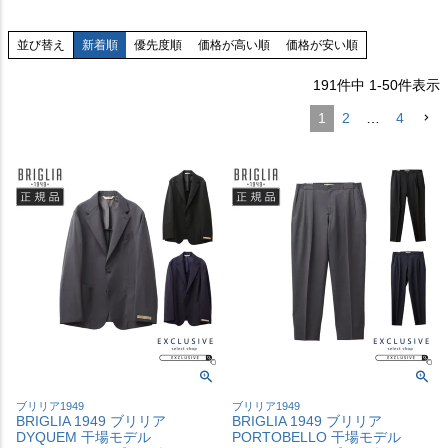
並び替え
新着順
優先度順
価格が高い順
価格が安い順
191
件中
1
-
50
件表示
1
2
…
4
ブリリア1949
ブリリア1949
BRIGLIA 1949 ブリリア
BRIGLIA 1949 ブリリア
DYQUEM 干場モデル
PORTOBELLO 干場モデル