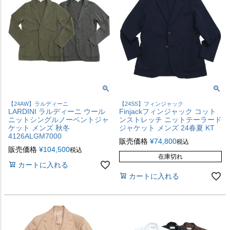
【24AW】ラルディーニ
【24SS】フィンジャック
LARDINI ラルディーニ ウール
Finjackフィンジャック コット
ニットシングルノーベントジャ
ンストレッチ ニットテーラード
ケット メンズ 秋冬
ジャケット メンズ 24春夏 KT
4126ALGM7000
販売価格
¥
74,800
税込
販売価格
¥
104,500
税込
在庫切れ
カートに入れる
カートに入れる