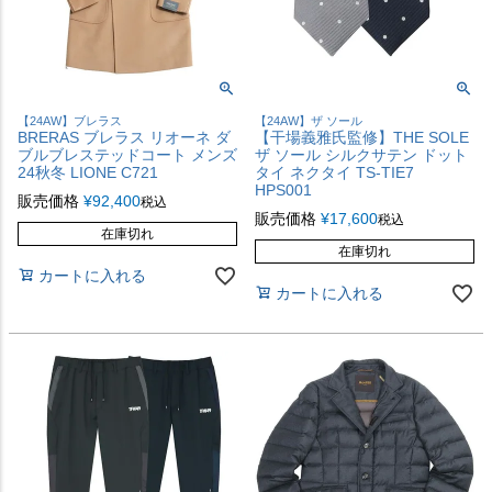
【24AW】ブレラス
【24AW】ザ ソール
BRERAS ブレラス リオーネ ダ
【干場義雅氏監修】THE SOLE
ブルブレステッドコート メンズ
ザ ソール シルクサテン ドット
24秋冬 LIONE C721
タイ ネクタイ TS-TIE7
HPS001
販売価格
¥
92,400
税込
販売価格
¥
17,600
税込
在庫切れ
在庫切れ
カートに入れる
カートに入れる