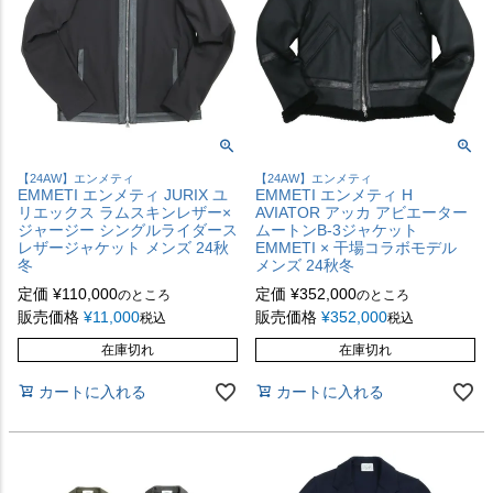
【24AW】エンメティ
【24AW】エンメティ
EMMETI エンメティ JURIX ユ
EMMETI エンメティ H
リエックス ラムスキンレザー×
AVIATOR アッカ アビエーター
ジャージー シングルライダース
ムートンB-3ジャケット
レザージャケット メンズ 24秋
EMMETI × 干場コラボモデル
冬
メンズ 24秋冬
定価
¥
110,000
定価
¥
352,000
のところ
のところ
販売価格
¥
11,000
販売価格
¥
352,000
税込
税込
在庫切れ
在庫切れ
カートに入れる
カートに入れる