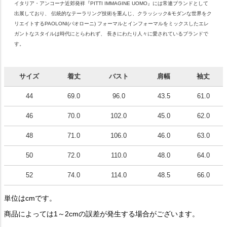
イタリア・アンコーナ近郊発祥『PITTI IMMAGINE UOMO』には常連ブランドとして
出展しており、 伝統的なテーラリング技術を重んじ、クラッシック&モダンな世界をク
リエイトするPAOLONI(パオローニ) フォーマルとインフォーマルをミックスしたエレ
ガントなスタイルは時代にとらわれず、 長きにわたり人々に愛されているブランドで
す。
サイズ
着丈
バスト
肩幅
袖丈
44
69.0
96.0
43.5
61.0
46
70.0
102.0
45.0
62.0
48
71.0
106.0
46.0
63.0
50
72.0
110.0
48.0
64.0
52
74.0
114.0
48.5
66.0
単位はcmです。
商品によっては1～2cmの誤差が発生する場合がございます。