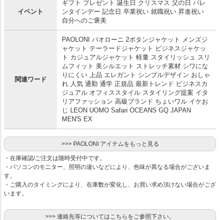
ギフト プレゼント 誕生日 クリスマス 父の日 バレ
イベント
ンタインデー 記念日 卒業祝い 就職祝い 昇進祝い
自分へのご褒美
PAOLONI パオローニ 2ボタンジャケット メンズジ
ャケット テーラードジャケット ビジネスジャケッ
ト カジュアルジャケット 軽量 スタイリッシュ スリ
ムフィット 美シルエット ストレッチ素材 シワにな
りにくい 上品 エレガント シンプルデザイン おしゃ
関連ワード
れ 人気 通勤 通学 正規品 最新トレンド ビジネスカ
ジュアル オフィススタイル スタイリング提案 イタ
リアファッション 高級ブランド ちょいワル イケお
じ LEON UOMO Safari OCEANS GQ JAPAN
MEN'S EX
>>> PAOLONI アイテムをもっと見る
・在庫確認/ご注文は随時受付中です。
・パソコンのモニター、照明の違いなどにより、色味が異なる場合がございま
す。
・ご購入のタイミングにより、在庫数が変化し、お買い求め頂けない場合がござ
います。
>>> 連絡先等についてはこちらをご参照下さい。