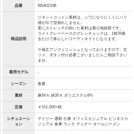
品番
W540210B
リネン＋コットン素材は、シワになりにくくにハリ
感が出て型崩れしません。
更にストレッチの効いた素材は着心地抜群です。
ライトグレーベースのグレンチェックは、1枚羽織
商品説明
るだけで春らしいコーディネイトになります。
※袖丈アンフィニッシュとなっておりますので、丈
ツメ、ボタン付け必要ございましたらご相談下さい
ませ。
着用モデル
-
シーズン
春夏
素材
麻56％ 綿35％ ポリエステル9%
定価
￥151,000+税
シチュエーシ
デイリー 通勤 仕事 オフィスカジュアル ビジネスカ
ョン
ジュアル 食事 ランチ ディナー オールシーズン