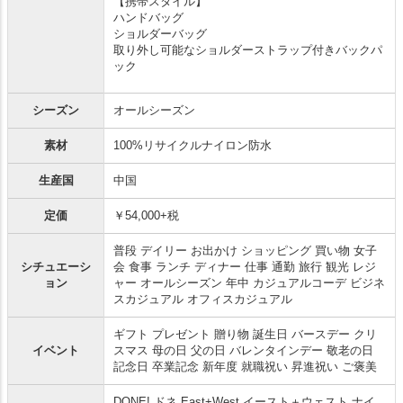
【携帯スタイル】
ハンドバッグ
ショルダーバッグ
取り外し可能なショルダーストラップ付きバックパ
ック
シーズン
オールシーズン
素材
100%リサイクルナイロン防水
生産国
中国
定価
￥54,000+税
普段 デイリー お出かけ ショッピング 買い物 女子
シチュエーシ
会 食事 ランチ ディナー 仕事 通勤 旅行 観光 レジ
ョン
ャー オールシーズン 年中 カジュアルコーデ ビジネ
スカジュアル オフィスカジュアル
ギフト プレゼント 贈り物 誕生日 バースデー クリ
イベント
スマス 母の日 父の日 バレンタインデー 敬老の日
記念日 卒業記念 新年度 就職祝い 昇進祝い ご褒美
DONE! ドネ East+West イースト＋ウェスト ナイ