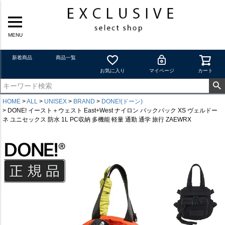
MENU
新着商品
商品一覧
お気に入り
マイページ
カート
HOME
ALL
UNISEX
BRAND
DONE!(ドーン)
DONE! イースト＋ウェスト East+West ナイロン バックパック XS ヴェルドー
ネ ユニセックス 防水 1L PC収納 多機能 軽量 通勤 通学 旅行 ZAEWRX