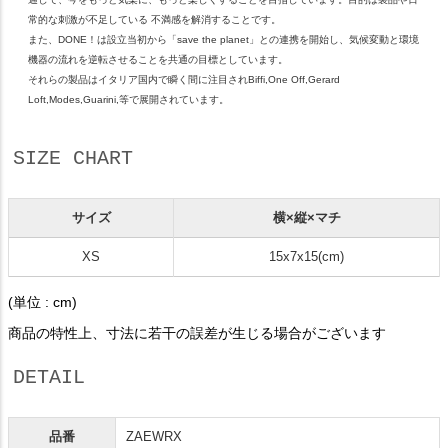
常的な刺激が不足している 不満感を解消することです。
また、DONE！は設立当初から「save the planet」との連携を開始し、気候変動と環境
機器の流れを逆転させることを共通の目標としています。
それらの製品はイタリア国内で瞬く間に注目されBiffi,One Off,Gerard
Loft,Modes,Guarini,等で展開されています。
SIZE CHART
サイズ
横×縦×マチ
XS
15x7x1​​5(cm)
(単位 : cm)
商品の特性上、寸法に若干の誤差が生じる場合がございます
DETAIL
品番
ZAEWRX