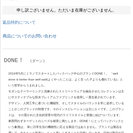
申し訳ございません。ただいま在庫がございません。
返品特約について
商品についてのお問い合わせ
DONE！
(ダーン)
2024年5月にミラノでスタートしたバックパック中心のブランドDONE！。 「well
done is better than well said(よくやったことは、よく言った子よりも優れている)」と
いう哲学からうまれました。
モダンなテーラーリングと洗練されたストリートウェアを融合させたコレクションは主
にサスティナブルな防水プレミアムファブリックを使用し一貫生産されています。
デザイン、人間工学に基づいた機能性、そしてスタイルのバランスを常に追求している
ことがこのブランドの特徴です。そのインスピレーションは主に人々です。このブラン
ドは、 その置かれた文化的背景や現代のライフスタイルと密接に結びついています。
東西問わずターゲットのニーズを確実に満たします。DONE！にとってバックパックと
いう象徴は、 単に日常生活の機能性に応える製品ではありません。ブランドは製品を
通して、今をもっと気楽に、もっと楽しくすることを目指しています。目的は製品や日