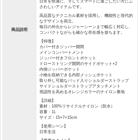
日常を快適に、そしてスマートに過ごしたい方にふ
さわしいアイテムです。
高品質なテクニカル素材を採用し、機能性と現代的
なデザインを両立。
毎日の外出からレジャーシーンまで幅広く対応し、
商品説明
コンパクトながらも確かな存在感を放ちます。
【特徴】
カバー付きジッパー開閉
メインコンパートメント
ジッパー付きフロントポケット
ドローストリング開閉のサイドポケット×2
内側ジッパーポケット
小物を収納できる内部メッシュポケット
取り外し可能なパッド入りショルダーストラップ
サイドショルダーストラップアタッチメント
視認性を高めるオレンジカラーのナイロン裏地
【詳細】
素材：100%リサイクルナイロン（防水）
容量：1L
サイズ：15×7×15cm
【使用シーン】
日常生活