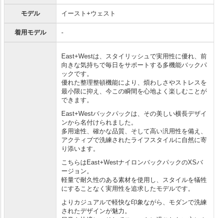
モデル
イースト+ウェスト
着用モデル
-
East+Westは、スタイリッシュで実用性に優れ、前
向きな気持ちで毎日をサポートする多機能バックパ
ックです。
優れた整理整頓機能により、煩わしさやストレスを
最小限に抑え、今この瞬間を心地よく楽しむことが
できます。
East+Westバックパックは、その美しい横長デザイ
ンから名付けられました。
多用途性、確かな品質、そして高い汎用性を備え、
アクティブで洗練されたライフスタイルに自然に寄
り添います。
こちらはEast+WestナイロンバックパックのXSバ
ージョン。
軽量で耐久性のある素材を使用し、スタイルを犠牲
にすることなく実用性を追求したモデルです。
よりカジュアルで軽快な印象ながら、モダンで洗練
されたデザインが魅力。