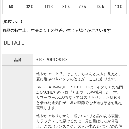
50
92.0
111.0
31.5
70.5
35.5
19.0
(単位 : cm)
商品の特性上、寸法に若干の誤差が生じる場合がございます
DETAIL
品番
6107-PORTOS108
軽やかで、上品。そして、ちゃんと大人に見える。
夏に選ぶべきパンツの答えが、ここにあります。
BRIGLIA 1949のPORTOBELLOは、イタリアの名門
ZIGNONE社のトロピカルウールを採用した一本。
サマーウール100％ならではのさらりとした肌触り
と優れた通気性が、暑い季節でも快適な穿き心地を
実現します。
軽やかでありながら、程よいハリと品のある表情。
リラックスして穿けるのに、見た目はしっかり端
正。このバランスこそ、大人が求めるパンツの条件