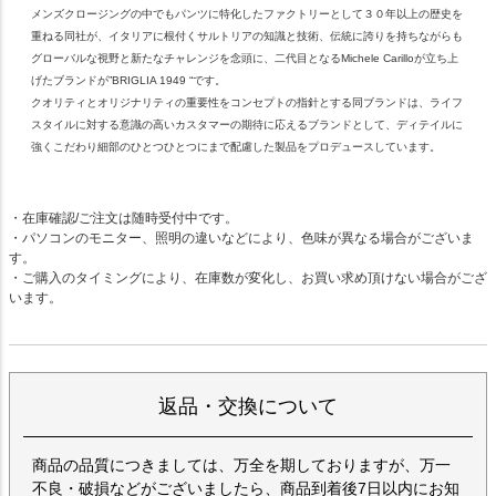
メンズクロージングの中でもパンツに特化したファクトリーとして３０年以上の歴史を
重ねる同社が、イタリアに根付くサルトリアの知識と技術、伝統に誇りを持ちながらも
グローバルな視野と新たなチャレンジを念頭に、二代目となるMichele Carilloが立ち上
げたブランドが”BRIGLIA 1949 “です。
クオリティとオリジナリティの重要性をコンセプトの指針とする同ブランドは、ライフ
スタイルに対する意識の高いカスタマーの期待に応えるブランドとして、ディテイルに
強くこだわり細部のひとつひとつにまで配慮した製品をプロデュースしています。
・在庫確認/ご注文は随時受付中です。
・パソコンのモニター、照明の違いなどにより、色味が異なる場合がございま
す。
・ご購入のタイミングにより、在庫数が変化し、お買い求め頂けない場合がござ
います。
返品・交換について
商品の品質につきましては、万全を期しておりますが、万一
不良・破損などがございましたら、商品到着後7日以内にお知