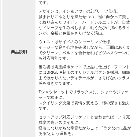
です。
デザインは、イン＆アウトの2プリーツ仕様。
腰まわりにゆとりを持たせつつ、裾に向かって美し
く絞り込んだワイドテーパードシルエットが、自然
なドレープを生み出します。動くたびに揺れるライ
ンが、余裕と色気をさりげなく演出。
ウエストはサイドのみシャーリング仕様。
イージーな穿き心地を確保しながら、正面はあくま
商品説明
でクリーン。ベルトを合わせればビジネスシーンに
も対応可能です。
後ろ姿は両玉縁ポケットで上品に仕上げ、フロント
にはBRIGLIA刻印のオリジナルボタンを採用。細部
まで抜かりのないディテールが、さりげないクラス
感を引き立てます。
Tシャツやニットでリラックスに、シャツやジャケ
ットで端正に。
スタイリング次第で表情を変える、懐の深さも魅力
です。
セットアップ対応ジャケットと合わせれば、より完
成度の高いスタイルに。
軽装になりがちな季節だからこそ、“ラクなのに品が
ある”という選択を。