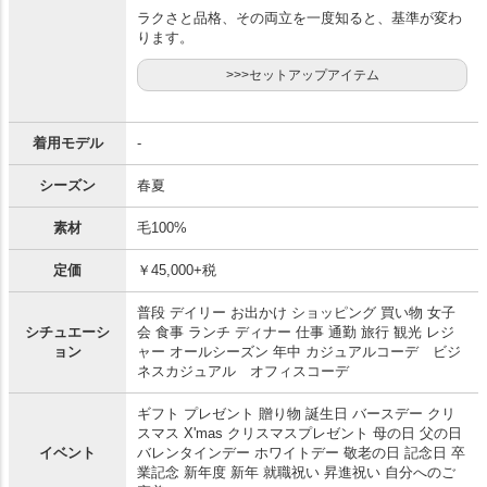
ラクさと品格、その両立を一度知ると、基準が変わ
ります。
>>>セットアップアイテム
着用モデル
-
シーズン
春夏
素材
毛100%
定価
￥45,000+税
普段 デイリー お出かけ ショッピング 買い物 女子
シチュエーシ
会 食事 ランチ ディナー 仕事 通勤 旅行 観光 レジ
ョン
ャー オールシーズン 年中 カジュアルコーデ ビジ
ネスカジュアル オフィスコーデ
ギフト プレゼント 贈り物 誕生日 バースデー クリ
スマス X'mas クリスマスプレゼント 母の日 父の日
イベント
バレンタインデー ホワイトデー 敬老の日 記念日 卒
業記念 新年度 新年 就職祝い 昇進祝い 自分へのご