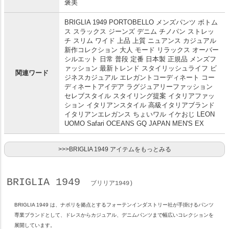
褒美
BRIGLIA 1949 PORTOBELLO メンズパンツ ボトム
ス スラックス ジーンズ デニム チノパン ストレッ
チ スリム ワイド 上品 上質 ニュアンス カジュアル
新作コレクション 大人 モード リラックス オーバー
シルエット 日常 普段 定番 日本製 正規品 メンズフ
ァッション 最新トレンド スタイリッシュライフ ビ
関連ワード
ジネスカジュアル エレガントコーディネート コー
ディネートアイデア ラグジュアリーファッション
セレブスタイル スタイリング提案 イタリアファッ
ション イタリアンスタイル 高級イタリアブランド
イタリアンエレガンス ちょいワル イケおじ LEON
UOMO Safari OCEANS GQ JAPAN MEN'S EX
>>>BRIGLIA 1949 アイテムをもっとみる
BRIGLIA 1949
ブリリア1949)
BRIGLIA 1949 は、ナポリを拠点とするフォーテンインダストリー社が手掛けるパンツ
専業ブランドとして、ドレスからカジュアル、デニムパンツまで幅広いコレクションを
展開しています。