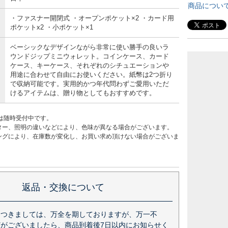
商品につい
・ファスナー開閉式 ・オープンポケット×2 ・カード用
ポケットx2 ・小ポケット×1
ベーシックなデザインながら非常に使い勝手の良いラ
ウンドジップミニウォレット。コインケース、カード
ケース、キーケース、それぞれのシチュエーションや
用途に合わせて自由にお使いください。紙幣は2つ折り
で収納可能です。実用的かつ年代問わずご愛用いただ
けるアイテムは、贈り物としてもおすすめです。
は随時受付中です。
ター、照明の違いなどにより、色味が異なる場合がございます。
ングにより、在庫数が変化し、お買い求め頂けない場合がございま
返品・交換について
につきましては、万全を期しておりますが、万一不
がございましたら、商品到着後7日以内にお知らせく