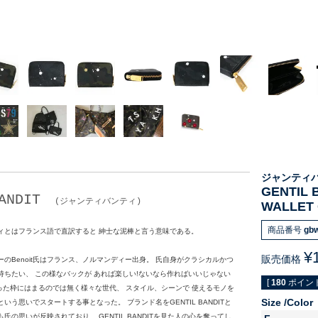
ジャンティ
GENTIL
ANDIT
(ジャンティバンティ)
WALLET
商品番号
gb
ィとはフランス語で直訳すると 紳士な泥棒と言う意味である。
¥
販売価格
のBenoit氏はフランス、ノルマンディー出身。 氏自身がクラシカルかつ
持ちたい、 この様なバックが あれば楽しい!ないなら作ればいいじゃない
[
180
ポイント
決まった枠にはまるのでは無く様々な世代、 スタイル、シーンで 使えるモノを
Size
Color
いう思いでスタートする事となった。 ブランド名をGENTIL BANDITと
氏の思いが反映されており、 GENTIL BANDITを見た人の心を奪ってし