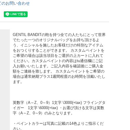
てのお問い合わせ
GENTIL BANDITの鞄を持つ全ての人たちにとって世界
でたった一つのオリジナルバッグをお持ち頂けるよ
う、イニシャルを施したお客様だけの特別なアイテム
をおつくりすることができます。 カスタムペイントを
ご希望の場合は該当項目をご選択の上カートに入れて
ください。カスタムペイントの内容はtu通信欄にご記
入お願いいたします。ご記入内容を確認後にご購入金
額をご連絡を致します。 カスタムペイントをご希望の
場合は通常納期プラス1週間程度のお時間を頂戴いたし
ます。
英数字（A～Z、0～9）1文字 \3000(+tax) フライングタ
イガー 1文字 \6000(+tax) ・お選び頂ける文字は英数
字（A～Z、0～9）のみとなります。
・ペイントカラーは写真に記載の14色よりご指示くだ
さい。