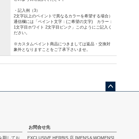
・記入例（3）
2文字以上のペイントで異なるカラーを希望する場合）
通信欄には「ペイント文字：(ご希望の文字) カラー：
1文字目ホワイト 2文字目ピンク」このようにご記入く
ださい。
※カスタムペイント商品につきましては返品・交換対
象外となりますことをご了承下さいませ。
ペー
ジト
ップ
へ
お問合せ先
を期してお
EXCLUSIVE HERBIS 店 [MENS＆WOMENS]