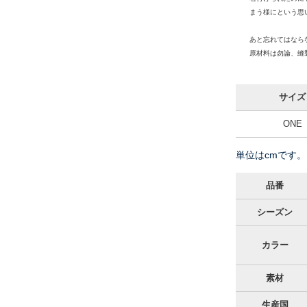
まう様にという思
あと忘れてはなら
原材料は勿論、縫製
サイズ
ONE
単位はcmです。
品番
シーズン
カラー
素材
生産国