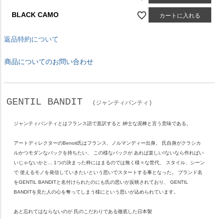
BLACK CAMO
カートに入れる
返品特約について
商品についてのお問い合わせ
GENTIL BANDIT
(ジャンティバンティ)
ジャンティバンティとはフランス語で直訳すると 紳士な泥棒と言う意味である。
アートディレクターのBenoit氏はフランス、ノルマンディー出身。 氏自身がクラシカ
ルかつモダンなバックを持ちたい、 この様なバックが あれば楽しい!ないなら作ればい
いじゃないかと... 1つの決まった枠にはまるのでは無く様々な世代、 スタイル、シーン
で 使えるモノを発信していきたいという思いでスタートする事となった。 ブランド名
をGENTIL BANDITと名付けられたのにも氏の思いが反映されており、 GENTIL
BANDITを見た人の心を奪ってしまう様にという思いが込められています。
あと忘れてはならないのが 氏のこだわりである徹底した日本製