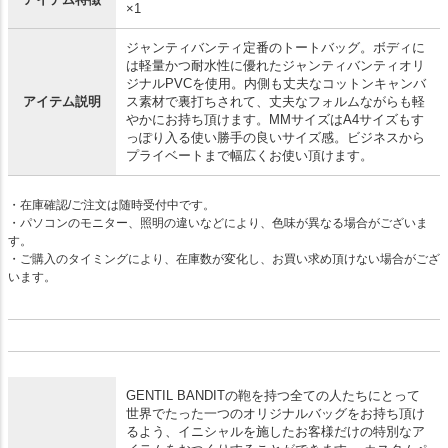
アイテム特徴
×1
ジャンティバンティ定番のトートバッグ。ボディに
は軽量かつ耐水性に優れたジャンティバンティオリ
ジナルPVCを使用。内側も丈夫なコットンキャンバ
アイテム説明
ス素材で裏打ちされて、丈夫なフォルムながらも軽
やかにお持ち頂けます。MMサイズはA4サイズもす
っぽり入る使い勝手の良いサイズ感。ビジネスから
プライベートまで幅広くお使い頂けます。
・在庫確認/ご注文は随時受付中です。
・パソコンのモニター、照明の違いなどにより、色味が異なる場合がございま
す。
・ご購入のタイミングにより、在庫数が変化し、お買い求め頂けない場合がござ
います。
GENTIL BANDITの鞄を持つ全ての人たちにとって
世界でたった一つのオリジナルバッグをお持ち頂け
るよう、イニシャルを施したお客様だけの特別なア