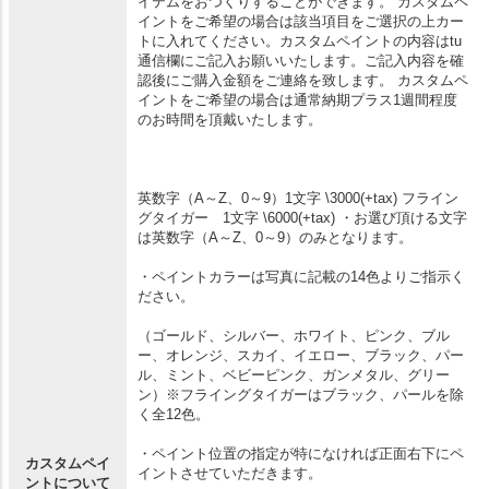
イテムをおつくりすることができます。 カスタムペ
イントをご希望の場合は該当項目をご選択の上カー
トに入れてください。カスタムペイントの内容はtu
通信欄にご記入お願いいたします。ご記入内容を確
認後にご購入金額をご連絡を致します。 カスタムペ
イントをご希望の場合は通常納期プラス1週間程度
のお時間を頂戴いたします。
英数字（A～Z、0～9）1文字 \3000(+tax) フライン
グタイガー 1文字 \6000(+tax) ・お選び頂ける文字
は英数字（A～Z、0～9）のみとなります。
・ペイントカラーは写真に記載の14色よりご指示く
ださい。
（ゴールド、シルバー、ホワイト、ピンク、ブル
ー、オレンジ、スカイ、イエロー、ブラック、パー
ル、ミント、ベビーピンク、ガンメタル、グリー
ン）※フライングタイガーはブラック、パールを除
く全12色。
・ペイント位置の指定が特になければ正面右下にペ
カスタムペイ
イントさせていただきます。
ントについて